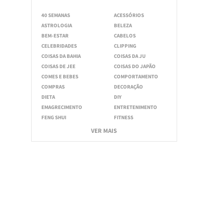
40 SEMANAS
ACESSÓRIOS
ASTROLOGIA
BELEZA
BEM-ESTAR
CABELOS
CELEBRIDADES
CLIPPING
COISAS DA BAHIA
COISAS DA JU
COISAS DE JEE
COISAS DO JAPÃO
COMES E BEBES
COMPORTAMENTO
COMPRAS
DECORAÇÃO
DIETA
DIY
EMAGRECIMENTO
ENTRETENIMENTO
FENG SHUI
FITNESS
VER MAIS