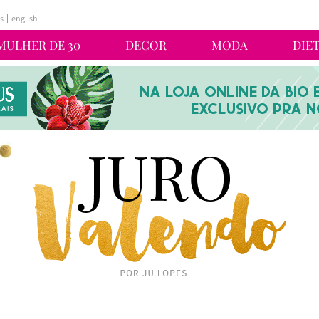
s
english
MULHER DE 30
DECOR
MODA
DIE