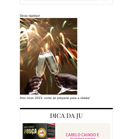
Dicas rápidas!
Ano novo 2023: como se preparar para a virada!
Preparando a cas
DICA DA JU
CABELO CAINDO E