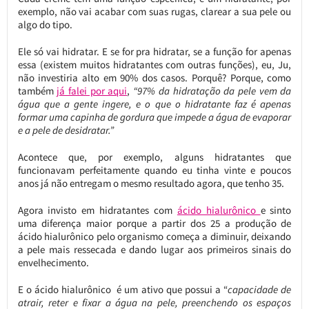
exemplo, não vai acabar com suas rugas, clarear a sua pele ou
algo do tipo.
Ele só vai hidratar. E se for pra hidratar, se a função for apenas
essa (existem muitos hidratantes com outras funções), eu, Ju,
não investiria alto em 90% dos casos. Porquê? Porque, como
também
já falei por aqui
,
“97% da hidratação da pele vem da
água que a gente ingere, e o que o hidratante faz é apenas
formar uma capinha de gordura que impede a água de evaporar
e a pele de desidratar.”
Acontece que, por exemplo, alguns hidratantes que
funcionavam perfeitamente quando eu tinha vinte e poucos
anos já não entregam o mesmo resultado agora, que tenho 35.
Agora invisto em hidratantes com
ácido hialurônico
e sinto
uma diferença maior porque a partir dos 25 a produção de
ácido hialurônico pelo organismo começa a diminuir, deixando
a pele mais ressecada e dando lugar aos primeiros sinais do
envelhecimento.
E o ácido hialurônico é um ativo que possui a “
capacidade de
atrair, reter e fixar a água na pele, preenchendo os espaços