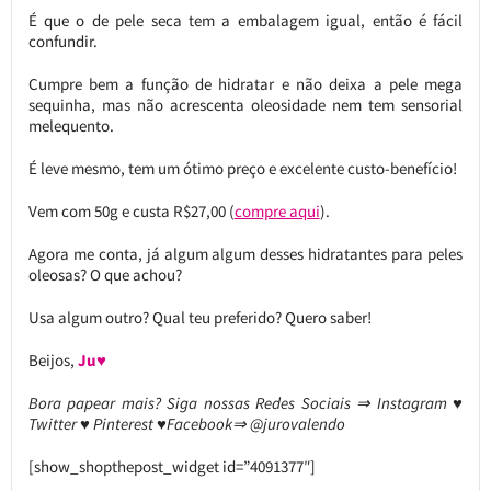
É que o de pele seca tem a embalagem igual, então é fácil
confundir.
Cumpre bem a função de hidratar e não deixa a pele mega
sequinha, mas não acrescenta oleosidade nem tem sensorial
melequento.
É leve mesmo, tem um ótimo preço e excelente custo-benefício!
Vem com 50g e custa R$27,00 (
compre aqui
).
Agora me conta, já algum algum desses hidratantes para peles
oleosas? O que achou?
Usa algum outro? Qual teu preferido? Quero saber!
Beijos,
Ju♥
Bora papear mais? Siga nossas Redes Sociais ⇒ Instagram ♥
Twitter ♥ Pinterest ♥Facebook⇒ @jurovalendo
[show_shopthepost_widget id=”4091377″]