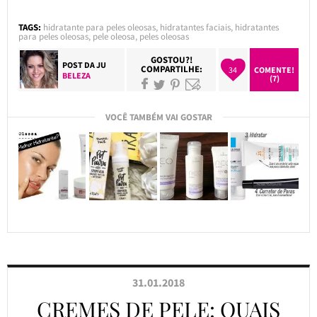
TAGS:
hidratante para peles oleosas
,
hidratantes faciais
,
hidratantes
para peles oleosas
,
pele oleosa
,
peles oleosas
GOSTOU?!
POST DA
JU
COMPARTILHE:
34
COMENTE!
BELEZA
(7)
VOCÊ TAMBÉM VAI GOSTAR
31.01.2018
CREMES DE PELE: QUAIS