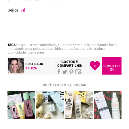
Beijos,
Jú
TAGS:
bisyou
,
creme antissinais
,
cuidados com a pele
,
hidratante facial
,
hidratante para peles oleosas
,
hidratantes faciais
,
pele madura
,
publicidade
,
usei e amei
GOSTOU?!
POST DA
JU
COMPARTILHE:
31
COMENTE!
BELEZA
(5)
VOCÊ TAMBÉM VAI GOSTAR