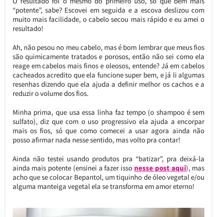
O resultado foi o mesmo do primeiro uso, só que bem mais
“potente”, sabe? Escovei em seguida e a escova deslizou com
muito mais facilidade, o cabelo secou mais rápido e eu amei o
resultado!
Ah, não pesou no meu cabelo, mas é bom lembrar que meus fios
são quimicamente tratados e porosos, então não sei como ela
reage em cabelos mais finos e oleosos, entende? Já em cabelos
cacheados acredito que ela funcione super bem, e já li algumas
resenhas dizendo que ela ajuda a definir melhor os cachos e a
reduzir o volume dos fios.
Minha prima, que usa essa linha faz tempo (o shampoo é sem
sulfato), diz que com o uso progressivo ela ajuda a encorpar
mais os fios, só que como comecei a usar agora ainda não
posso afirmar nada nesse sentido, mas volto pra contar!
Ainda não testei usando produtos pra “batizar”, pra deixá-la
ainda mais potente (ensinei a fazer isso
nesse post aqui
), mas
acho que se colocar Bepantol, um tiquinho de óleo vegetal e/ou
alguma manteiga vegetal ela se transforma em amor eterno!