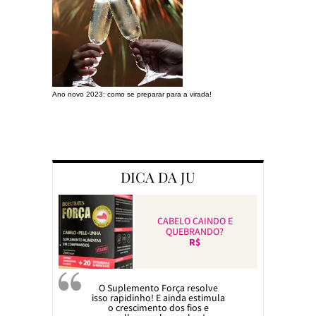
Ano novo 2023: como se preparar para a virada!
Preparando a c
DICA DA JU
CABELO CAINDO E
QUEBRANDO?
R$
O Suplemento Força resolve
isso rapidinho! E ainda estimula
o crescimento dos fios e