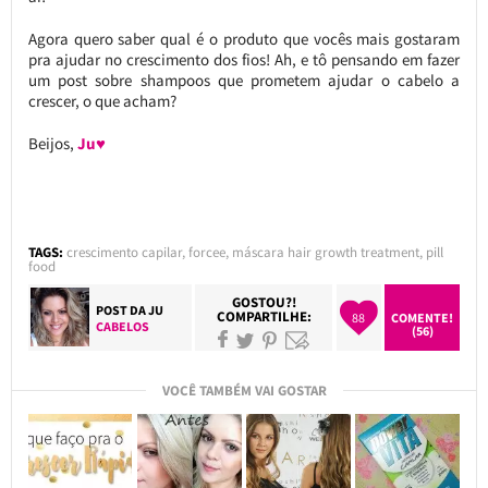
Agora quero saber qual é o produto que vocês mais gostaram
pra ajudar no crescimento dos fios! Ah, e tô pensando em fazer
um post sobre shampoos que prometem ajudar o cabelo a
crescer, o que acham?
Beijos,
Ju♥
TAGS:
crescimento capilar
,
forcee
,
máscara hair growth treatment
,
pill
food
GOSTOU?!
POST DA
JU
COMPARTILHE:
88
COMENTE!
CABELOS
(56)
VOCÊ TAMBÉM VAI GOSTAR