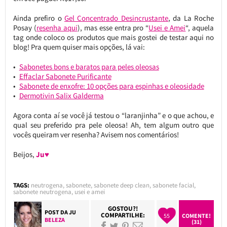
Ainda prefiro o
Gel Concentrado Desincrustante
, da La Roche
Posay (
resenha aqui
), mas esse entra pro “
Usei e Amei
“, aquela
tag onde coloco os produtos que mais gostei de testar aqui no
blog! Pra quem quiser mais opções, lá vai:
Sabonetes bons e baratos para peles oleosas
Effaclar Sabonete Purificante
Sabonete de enxofre: 10 opções para espinhas e oleosidade
Dermotivin Salix Galderma
Agora conta aí se você já testou o “laranjinha” e o que achou, e
qual seu preferido pra pele oleosa! Ah, tem algum outro que
vocês queiram ver resenha? Avisem nos comentários!
Beijos,
Ju♥
TAGS:
neutrogena
,
sabonete
,
sabonete deep clean
,
sabonete facial
,
sabonete neutrogena
,
usei e amei
GOSTOU?!
POST DA
JU
COMPARTILHE:
55
COMENTE!
BELEZA
(31)