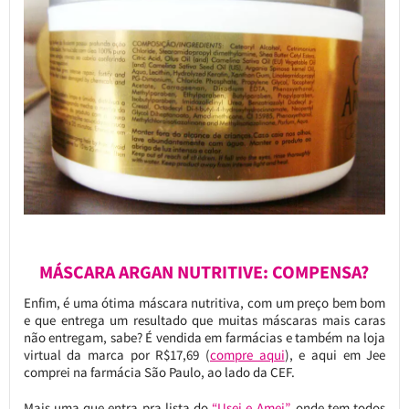
MÁSCARA ARGAN NUTRITIVE: COMPENSA?
Enfim, é uma ótima máscara nutritiva, com um preço bem bom
e que entrega um resultado que muitas máscaras mais caras
não entregam, sabe? É vendida em farmácias e também na loja
virtual da marca por R$17,69 (
compre aqui
), e aqui em Jee
comprei na farmácia São Paulo, ao lado da CEF.
Mais uma que entra pra lista do
“Usei e Amei”
, onde tem todos