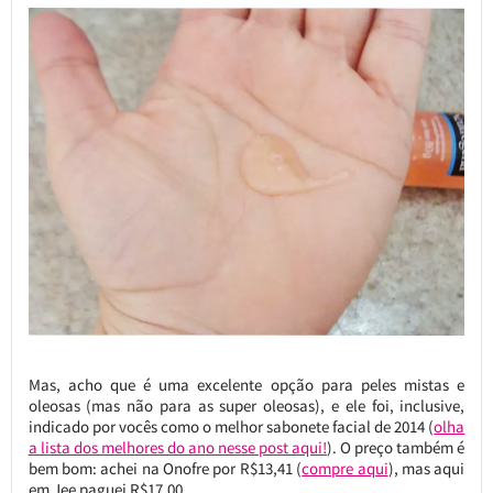
Mas, acho que é uma excelente opção para peles mistas e
oleosas (mas não para as super oleosas), e ele foi, inclusive,
indicado por vocês como o melhor sabonete facial de 2014 (
olha
a lista dos melhores do ano nesse post aqui!
). O preço também é
bem bom: achei na Onofre por R$13,41 (
compre aqui
), mas aqui
em Jee paguei R$17,00.