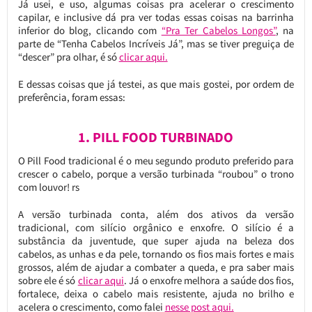
Já usei, e uso, algumas coisas pra acelerar o crescimento
capilar, e inclusive dá pra ver todas essas coisas na barrinha
inferior do blog, clicando com
“Pra Ter Cabelos Longos”
, na
parte de “Tenha Cabelos Incríveis Já”, mas se tiver preguiça de
“descer” pra olhar, é só
clicar aqui.
E dessas coisas que já testei, as que mais gostei, por ordem de
preferência, foram essas:
1. PILL FOOD TURBINADO
O Pill Food tradicional é o meu segundo produto preferido para
crescer o cabelo, porque a versão turbinada “roubou” o trono
com louvor! rs
A versão turbinada conta, além dos ativos da versão
tradicional, com silício orgânico e enxofre. O silício é a
substância da juventude, que super ajuda na beleza dos
cabelos, as unhas e da pele, tornando os fios mais fortes e mais
grossos, além de ajudar a combater a queda, e pra saber mais
sobre ele é só
clicar aqui
. Já o enxofre melhora a saúde dos fios,
fortalece, deixa o cabelo mais resistente, ajuda no brilho e
acelera o crescimento, como falei
nesse post aqui.