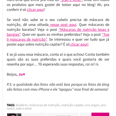
os produtos que mais gostei de testar aqui no blog! Ah, pra
conferir é só
clicar aqui
!
Se você não sabe se o seu cabelo precisa de máscara de
nutrição, dê uma olhada
nesse post aqui
. Quer máscaras de
nutrição baratas? Veja o post
“Máscaras de nutrição boas e
baratas”
. Quer ver quais as minhas preferidas? Veja o post
“Top
9 máscaras de nutrição”
. Se interessou e quer ver tudo que já
postei aqui sobre nutrição capilar? É só
clicar aqui!
E se já usou essa máscara, conta aí o que achou! Conta também
quais são as suas preferidas e quais você gostaria de ver
resenha por aqui… Tô esperando suas respostas,
rai ai!
rs
Beijos,
Ju♥
P.S: a qualidade das fotos não está boa porque as fotos do blog
são feitas com meu iPhone e ele “apagou” esse final de semana!
TAGS:
bioderm
,
máscaras de nutrição
,
nutrição capilar
,
oro argan
,
pra
nutrir
,
usei e amei