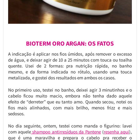
BIOTERM ORO ARGAN: OS FATOS
A indicação é aplicar nos fios úmidos, após remover o excesso
de água, e deixar agir de 10 a 25 minutos com touca ou toalha
quente. Usei de 2 formas: pra nutrição rápida, no banho
mesmo, e da forma indicada no rótulo, usando uma touca
metalizada, e gostei dos resultados em ambos os casos.
No primeiro uso, testei no banho, deixei agir 3 minutinhos e o
cabelo ficou muito macio, embora não tenha dado aquele
efeito de “derreter” que eu tanto amo. Quando secou, notei os
fios mais alinhados, com mais brilho, menos frizz e mais
sedosos.
No dia seguinte, ontem, testei como manda o figurino: lavei
com aquele
shampoo antirresíduos da Pantene
(
resenha aqui
),
que é uma maravilha e prepara o cabelo pra receber o