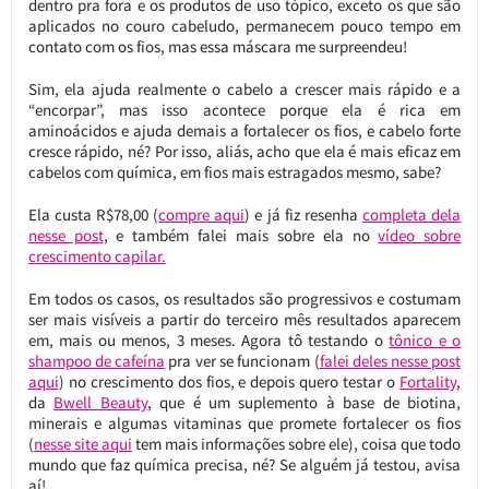
dentro pra fora e os produtos de uso tópico, exceto os que são
aplicados no couro cabeludo, permanecem pouco tempo em
contato com os fios, mas essa máscara me surpreendeu!
Sim, ela ajuda realmente o cabelo a crescer mais rápido e a
“encorpar”, mas isso acontece porque ela é rica em
aminoácidos e ajuda demais a fortalecer os fios, e cabelo forte
cresce rápido, né? Por isso, aliás, acho que ela é mais eficaz em
cabelos com química, em fios mais estragados mesmo, sabe?
Ela custa R$78,00 (
compre aqui
) e já fiz resenha
completa dela
nesse post
, e também falei mais sobre ela no
vídeo sobre
crescimento capilar.
Em todos os casos, os resultados são progressivos e costumam
ser mais visíveis a partir do terceiro mês resultados aparecem
em, mais ou menos, 3 meses. Agora tô testando o
tônico e o
shampoo de cafeína
pra ver se funcionam (
falei deles nesse post
aqui
) no crescimento dos fios, e depois quero testar o
Fortality
,
da
Bwell Beauty
, que é um suplemento à base de biotina,
minerais e algumas vitaminas que promete fortalecer os fios
(
nesse site aqui
tem mais informações sobre ele), coisa que todo
mundo que faz química precisa, né? Se alguém já testou, avisa
aí!