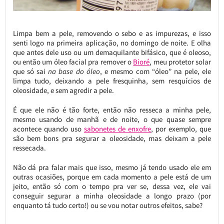
Limpa bem a pele, removendo o sebo e as impurezas, e isso
senti logo na primeira aplicação, no domingo de noite. E olha
que antes dele uso ou um demaquilante bifásico, que é oleoso,
ou então um óleo facial pra remover o
Bioré
, meu protetor solar
que só sai
na base do óleo
, e mesmo com “óleo” na pele, ele
limpa tudo, deixando a pele fresquinha, sem resquícios de
oleosidade, e sem agredir a pele.
É que ele não é tão forte, então não resseca a minha pele,
mesmo usando de manhã e de noite, o que quase sempre
acontece quando uso
sabonetes de enxofre
, por exemplo, que
são bem bons pra segurar a oleosidade, mas deixam a pele
ressecada.
Não dá pra falar mais que isso, mesmo já tendo usado ele em
outras ocasiões, porque em cada momento a pele está de um
jeito, então só com o tempo pra ver se, dessa vez, ele vai
conseguir segurar a minha oleosidade a longo prazo (por
enquanto tá tudo certo!) ou se vou notar outros efeitos, sabe?