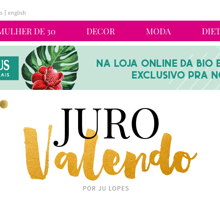
s
english
MULHER DE 30
DECOR
MODA
DIE