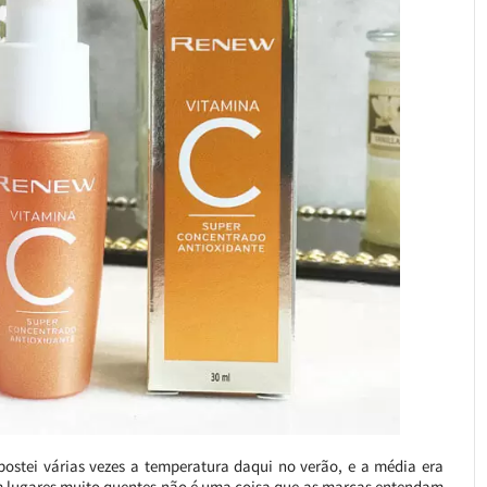
stei várias vezes a temperatura daqui no verão, e a média era
 em lugares muito quentes não é uma coisa que as marcas entendam