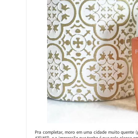
Pra completar, moro em uma cidade muito quente (po
43º/45º), e a impressão que tenho é que pele oleosa