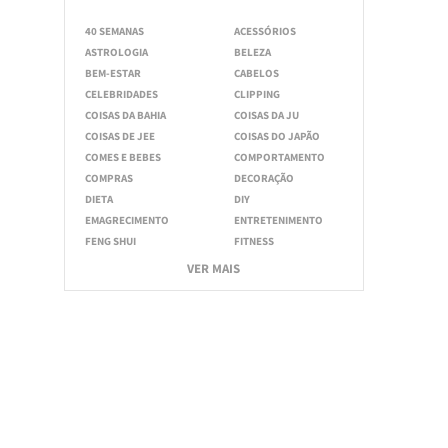
40 SEMANAS
ACESSÓRIOS
ASTROLOGIA
BELEZA
BEM-ESTAR
CABELOS
CELEBRIDADES
CLIPPING
COISAS DA BAHIA
COISAS DA JU
COISAS DE JEE
COISAS DO JAPÃO
COMES E BEBES
COMPORTAMENTO
COMPRAS
DECORAÇÃO
DIETA
DIY
EMAGRECIMENTO
ENTRETENIMENTO
FENG SHUI
FITNESS
VER MAIS