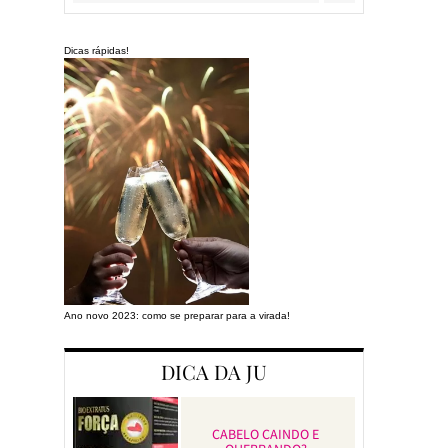
Dicas rápidas!
Ano novo 2023: como se preparar para a virada!
Preparando a cas
DICA DA JU
CABELO CAINDO E