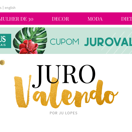
s
english
MULHER DE 30
DECOR
MODA
DIE