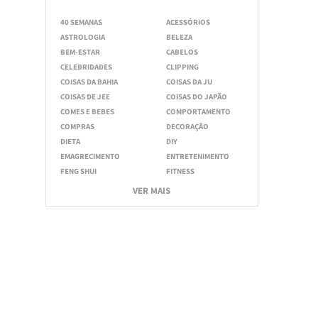
40 SEMANAS
ACESSÓRIOS
ASTROLOGIA
BELEZA
BEM-ESTAR
CABELOS
CELEBRIDADES
CLIPPING
COISAS DA BAHIA
COISAS DA JU
COISAS DE JEE
COISAS DO JAPÃO
COMES E BEBES
COMPORTAMENTO
COMPRAS
DECORAÇÃO
DIETA
DIY
EMAGRECIMENTO
ENTRETENIMENTO
FENG SHUI
FITNESS
VER MAIS