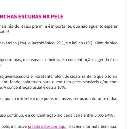
NCHAS ESCURAS NA PELE
is rápido, e isso pra mim é importante, que não aguento esperar
sabe?
anexâmico (1%), o lactobiônico (2%), e o kójico (1%), além de óleo
ipercromias, melasmas e olheiras, e a concentração sugerida é de
.
rejuvenescedora e hidratante, além de cicatrizante, o que o torna
anti-idade, sobretudo para quem tem peles sensíveis e/ou com
le. A concentração usual é de 2 a 10%.
, pouco irritante e que pode, inclusive, ser usado durante o dia,
o contínuo, e a concentração indicada varia entre 0,005 e 4% .
 pele, inclusive
já falei deles por aqui
, e achei a fórmula bem boa.