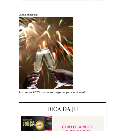
Dicas rápidas!
Ano novo 2023: como se preparar para a virada!
Preparando a cas
DICA DA JU
CABELO CAINDO E